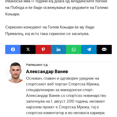
Иваноски има 17 години кој доаѓа од младинските погони
на Победа и ќе биде освежување во редовите на Големо
Коњари.
Сериозен конкурент на Голем Коњари ќе му биде
Превалец, кој исто така сериозно се засилува.
Напишано од
Александар Ванев
-
Основач, главен и одговорен уредник на
спортскиот веб портал Спортска Мрежа,
специјализиран за македонски спорт.
Александар Ванев со спортско новинарство
започнува на 1. август 2010 година, неговиот
најголем проект е Спортска Мрежа, тој е
спортски коментатор и во неговата кариера