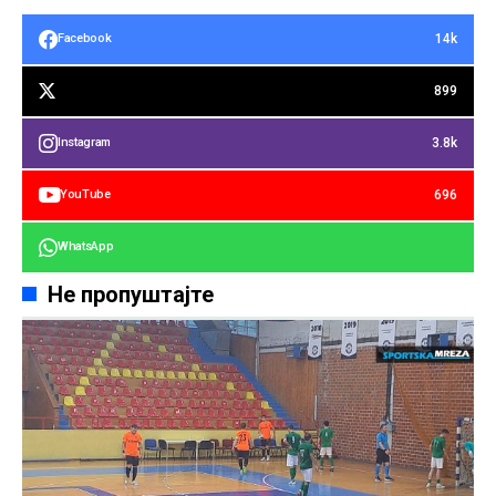
14k
Facebook
899
3.8k
Instagram
696
YouTube
WhatsApp
Не пропуштајте