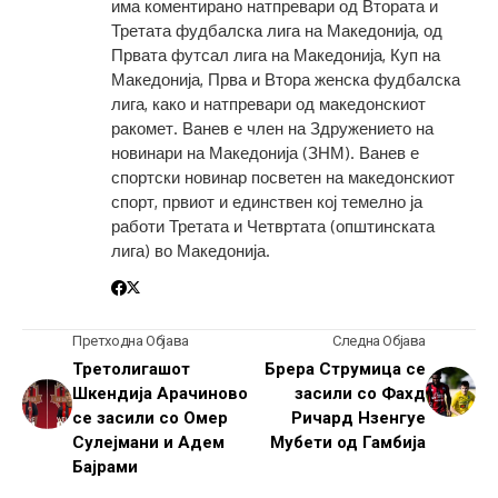
има коментирано натпревари од Втората и
Третата фудбалска лига на Македонија, од
Првата футсал лига на Македонија, Куп на
Македонија, Прва и Втора женска фудбалска
лига, како и натпревари од македонскиот
ракомет. Ванев е член на Здружението на
новинари на Македонија (ЗНМ). Ванев е
спортски новинар посветен на македонскиот
спорт, првиот и единствен кој темелно ја
работи Третата и Четвртата (општинската
лига) во Македонија.
Претходна Објава
Следна Објава
Третолигашот
Брера Струмица се
Шкендија Арачиново
засили со Фахд
се засили со Омер
Ричард Нзенгуе
Сулејмани и Адем
Мубети од Гамбија
Бајрами