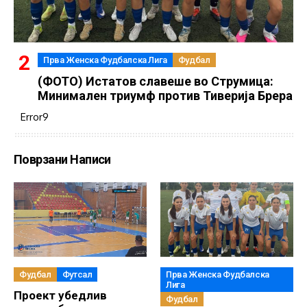
Прва Женска Фудбалска Лига
Фудбал
(ФОТО) Истатов славеше во Струмица:
Минимален триумф против Тиверија Брера
Error9
Поврзани Написи
Фудбал
Футсал
Прва Женска Фудбалска
Лига
Проект убедлив
Фудбал