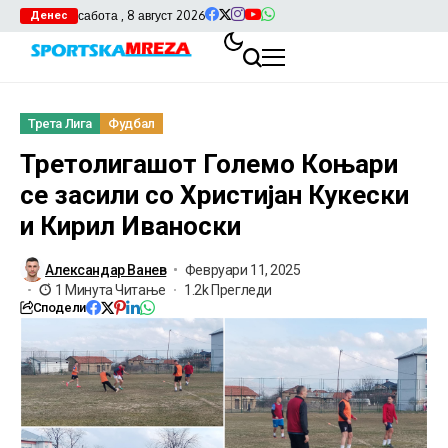
сабота , 8 август 2026
Денес
Трета Лига
Фудбал
Третолигашот Големо Коњари
се засили со Христијан Кукески
и Кирил Иваноски
Александар Ванев
Февруари 11, 2025
1 Минута Читање
1.2k Прегледи
Сподели