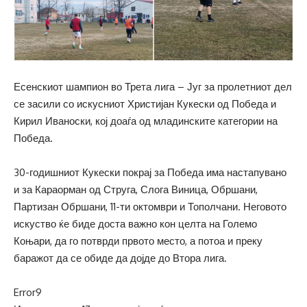
Есенскиот шампион во Трета лига – Југ за пролетниот дел
се засили со искусниот Христијан Кукески од Победа и
Кирил Иваноски, кој доаѓа од младинските категории на
Победа.
30-годишниот Кукески покрај за Победа има настапувано
и за Караорман од Струга, Слога Виница, Обршани,
Партизан Обршани, 11-ти октомври и Тополчани. Неговото
искуство ќе биде доста важно кон целта на Големо
Коњари, да го потврди првото место, а потоа и преку
баражот да се обиде да дојде до Втора лига.
Error9