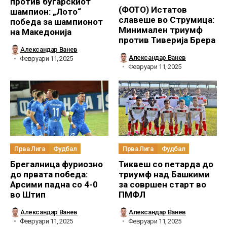
против бугарскиот
(ФОТО) Истатов
шампион: „Лото“
славеше во Струмица:
победа за шампионот
Минимален триумф
на Македонија
против Тиверија Брера
Александар Ванев
Александар Ванев
Февруари 11, 2025
Февруари 11, 2025
Прва Лига
Фудбал
Прва Лига
Фудбал
Брегалница фуриозно
Тиквеш со петарда до
до првата победа:
триумф над Башкими
Арсими падна со 4-0
за совршен старт во
во Штип
ПМФЛ
Александар Ванев
Александар Ванев
Февруари 11, 2025
Февруари 11, 2025