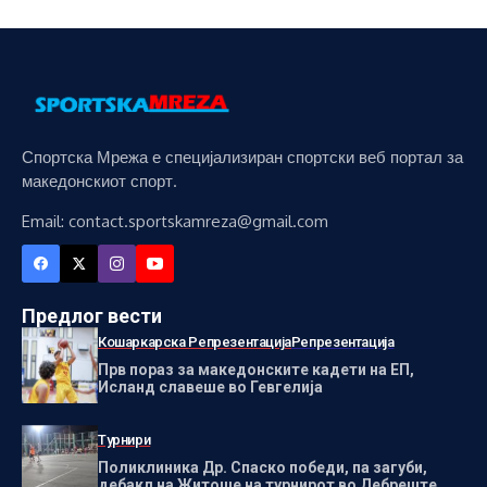
Спортска Мрежа е специјализиран спортски веб портал за
македонскиот спорт.
Email: contact.sportskamreza@gmail.com
Предлог вести
Кошаркарска Репрезентација
Репрезентација
Прв пораз за македонските кадети на ЕП,
Исланд славеше во Гевгелија
Турнири
Поликлиника Др. Спаско победи, па загуби,
дебакл на Житоше на турнирот во Дебреште