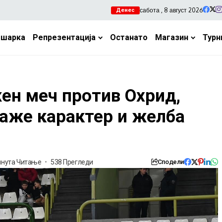
сабота , 8 август 2026
Денес
ошарка
Репрезентација
Останато
Магазин
Турн
ен меч против Охрид,
каже карактер и желба
инута Читање
538 Прегледи
Сподели