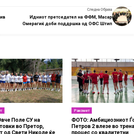
Следна Објава
тив
Идниот претседател на ФФМ, Масар
Омерагиќ доби поддршка од ОФС Штип
т
Ракомет
вче Поле СУ на
ФОТО: Амбициозниот Ѓ
товки во Претор,
Петров 2 влезе во трен
т од Свети Николе ќе
процес со квалитетни