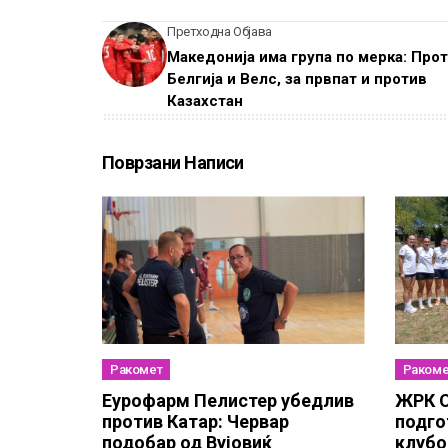
Претходна Објава
Македонија има група по мерка: Про
Белгија и Велс, за првпат и против
Казахстан
Поврзани Написи
Ракомет
Ракоме
Еурофарм Пелистер убедлив
ЖРК О
против Катар: Червар
подго
подобар од Вујовиќ
клубо