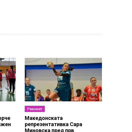
Ракомет
орче
Македонската
ажен
репрезентативка Сара
Миновска пред прв