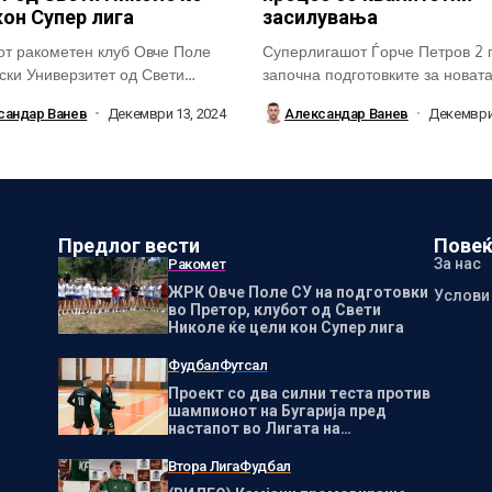
кон Супер лига
засилувања
т ракометен клуб Овче Поле
Суперлигашот Ѓорче Петров 2 
ски Универзитет од Свети
започна подготовките за новат
ги започна...
со високи...
сандар Ванев
Декември 13, 2024
Александар Ванев
Декември 
Предлог вести
Повеќ
За нас
Ракомет
ЖРК Овче Поле СУ на подготовки
Услови
во Претор, клубот од Свети
Николе ќе цели кон Супер лига
Фудбал
Футсал
Проект со два силни теста против
шампионот на Бугарија пред
настапот во Лигата на
шампионите
Втора Лига
Фудбал