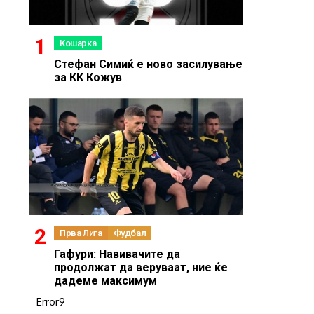
Кошарка
Стефан Симиќ е ново засилување
за КК Кожув
Прва Лига
Фудбал
Гафури: Навивачите да
продолжат да веруваат, ние ќе
дадеме максимум
Error9