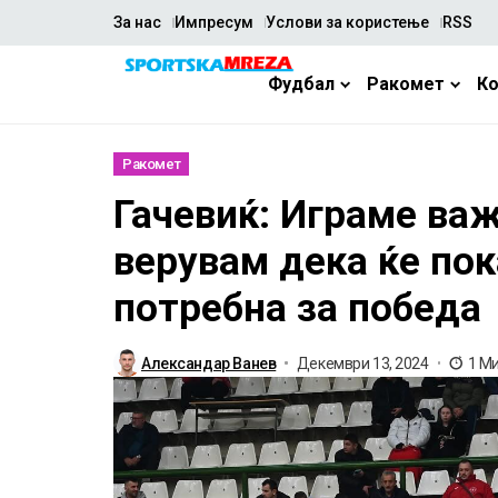
За нас
Импресум
Услови за користење
RSS
Фудбал
Ракомет
К
Ракомет
Гачевиќ: Играме важ
верувам дека ќе по
потребна за победа
Александар Ванев
Декември 13, 2024
1 М