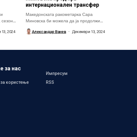
интернационален трансфер
ги
Македонската ракометарка Сара
а сезона
Миновска би можела да ја продолжи
кариерата надвор од...
13, 2024
Александар Ванев
Декември 13, 2024
е за нас
Импресум
 за користење
RSS