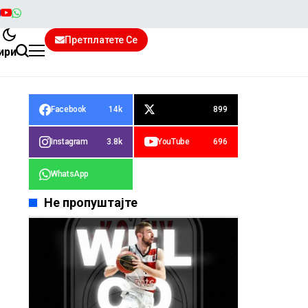
Претплатете Се
ири
Facebook
14k
899
Instagram
3.8k
YouTube
696
WhatsApp
Не пропуштајте