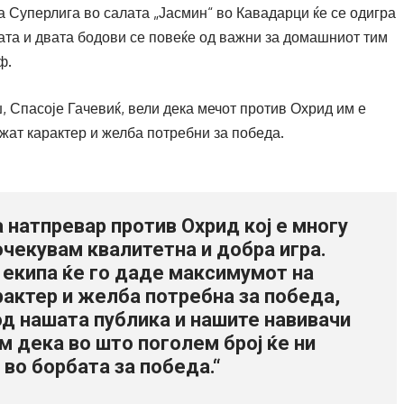
та Суперлига во салата „Јасмин“ во Кавадарци ќе се одигра
ата и двата бодови се повеќе од важни за домашниот тим
ф.
, Спасоје Гачевиќ, вели дека мечот против Охрид им е
жат карактер и желба потребни за победа.
а натпревар против Охрид кој е многу
 очекувам квалитетна и добра игра.
 екипа ќе го даде максимумот на
рактер и желба потребна за победа,
д нашата публика и нашите навивачи
м дека во што поголем број ќе ни
 во борбата за победа.“