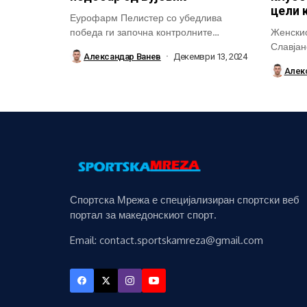
цели 
Еурофарм Пелистер со убедлива
победа ги започна контролните
Женскио
натпревари во рамки на...
Славјан
Александар Ванев
Декември 13, 2024
Николе 
Алек
Спортска Мрежа е специјализиран спортски веб
портал за македонскиот спорт.
Email: contact.sportskamreza@gmail.com