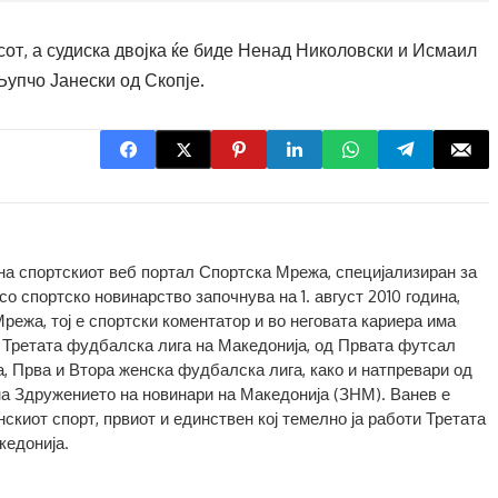
асот, а судиска двојка ќе биде Ненад Николовски и Исмаил
Љупчо Јанески од Скопје.
 на спортскиот веб портал Спортска Мрежа, специјализиран за
о спортско новинарство започнува на 1. август 2010 година,
Мрежа, тој е спортски коментатор и во неговата кариера има
 Третата фудбалска лига на Македонија, од Првата футсал
а, Прва и Втора женска фудбалска лига, како и натпревари од
на Здружението на новинари на Македонија (ЗНМ). Ванев е
скиот спорт, првиот и единствен кој темелно ја работи Третата
кедонија.