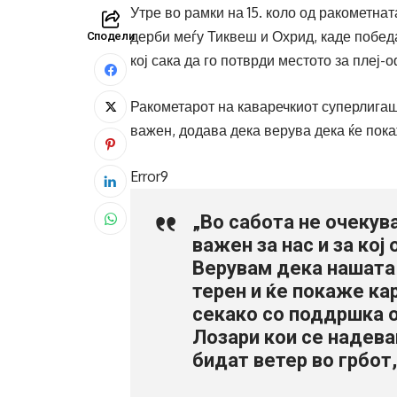
Утре во рамки на 15. коло од ракометна
дерби меѓу Тиквеш и Охрид, каде побед
Сподели
кој сака да го потврди местото за плеј-о
Ракометарот на каваречкиот суперлигаш
важен, додава дека верува дека ќе пока
Error9
„Во сабота не очекув
важен за нас и за кој
Верувам дека нашата
терен и ќе покаже ка
секако со поддршка о
Лозари кои се надева
бидат ветер во грбот,