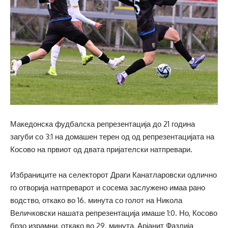
Македонска фудбалска репрезентација до 21 година
загуби со 3:1 на домашен терен од од репрезентацијата на
Косово на првиот од двата пријателски натпревари.
Избраниците на селекторот Драги Канатларовски одлично
го отворија натпреварот и сосема заслужено имаа рано
водство, откако во 16. минута со голот на Никола
Величковски нашата репрезентација имаше 1:0. Но, Косово
брзо израмни, откако во 29. минута, Арјанит Фазлија