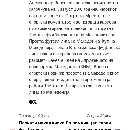
Александар Ванев со спортско новинарство
започнува на 1. август 2010 година, неговиот
најголем проект е Спортска Мрежа, тој е
спортски коментатор и во неговата кариера
има коментирано натпревари од Втората и
Третата фудбалска лига на Македонија, од
Првата футсал лига на Македонија, Куп на
Македонија, Прва и Втора женска фудбалска
лига, како и натпревари од македонскиот
ракомет. Ванев е член на Здружението на
новинари на Македонија (ЗНМ). Ванев е
спортски новинар посветен на македонскиот
спорт, првиот и единствен кој темелно ја
работи Третата и Четвртата (општинската
лига) во Македонија.
Претходна Објава
Следна Објава
Познати македонски
Го помина цел терен
фудбалери
и постигна погодок