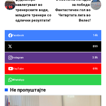
навлегуваат во
за победа:
тренерските води,
Фантастичен гол во
младите тренери со
Четвртата лига во
одлични резултати!
Велес!
14k
Facebook
899
3.8k
Instagram
696
YouTube
WhatsApp
Не пропуштајте