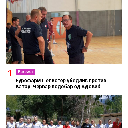
Ракомет
Еурофарм Пелистер убедлив против
Катар: Червар подобар од Вујовиќ