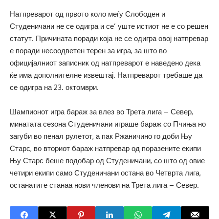
Натпреварот од првото коло меѓу Слободен и
Студеничани не се одигра и се’ уште истиот не е со решен
статут. Причината поради која не се одигра овој натпревар
е поради несоодветен терен за игра, за што во
официјалниот записник од натпреварот е наведено дека
ќе има дополнителне извештај. Натпреварот требаше да
се одигра на 23. октомври.
Шампионот игра бараж за влез во Трета лига – Север,
минатата сезона Студеничани играше бараж со Пчиња но
загуби во пенал рулетот, а пак Ржаничино го доби Њу
Старс, во вториот бараж натпревар од поразените екипи
Њу Старс беше подобар од Студеничани, со што од овие
четири екипи само Студеничани остана во Четврта лига,
останатите станаа нови членови на Трета лига – Север.