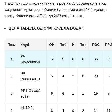
Најблиску до Студеничани е тимот на Слободен кој е втор
со учинок од четири победи и едно реми и има 13 бодови, а
толку бодови има и Победа 2012 која е трета.
ЦЕЛА ТАБЕЛА ОД ОФЛ КИСЕЛА ВОДА:
Поз.
Клуб
ОН
Поб
Н
Пор
ПОС
ПР
ФК
1
5
5
0
0
35
0
Студеничан
ФК
2
5
4
1
0
20
5
СЛОБОДЕН
ФК ПОБЕДА
3
6
4
1
1
19
7
2012
ФК КУЛ-
4
6
4
0
2
31
11