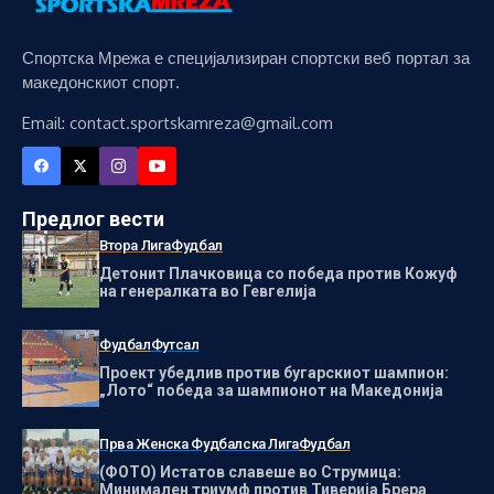
Спортска Мрежа е специјализиран спортски веб портал за
македонскиот спорт.
Email: contact.sportskamreza@gmail.com
Предлог вести
Втора Лига
Фудбал
Детонит Плачковица со победа против Кожуф
на генералката во Гевгелија
Фудбал
Футсал
Проект убедлив против бугарскиот шампион:
„Лото“ победа за шампионот на Македонија
Прва Женска Фудбалска Лига
Фудбал
(ФОТО) Истатов славеше во Струмица:
Минимален триумф против Тиверија Брера