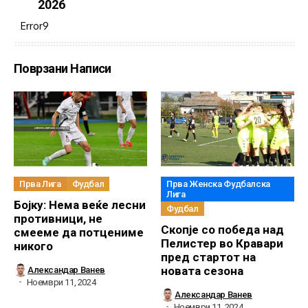
2026
Error9
Поврзани Написи
Прва Лига
Фудбал
Прва Женска Фудбалска
Лига
Бојку: Нема веќе лесни
Фудбал
противници, не
Скопје со победа над
смееме да потцениме
Пелистер во Кравари
никого
пред стартот на
новата сезона
Александар Ванев
Ноември 11, 2024
Александар Ванев
Ноември 11, 2024