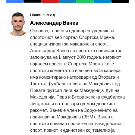
Напишано од
Александар Ванев
-
Основач, главен и одговорен уредник на
спортскиот веб портал Спортска Мрежа,
специјализиран за македонски спорт.
Александар Ванев со спортско новинарство
започнува на 1. август 2010 година, неговиот
најголем проект е Спортска Мрежа, тој е
спортски коментатор и во неговата кариера
има коментирано натпревари од Втората и
Третата фудбалска лига на Македонија, од
Првата футсал лига на Македонија, Куп на
Македонија, Прва и Втора женска фудбалска
лига, како и натпревари од македонскиот
ракомет. Ванев е член на Здружението на
новинари на Македонија (ЗНМ). Ванев е
спортски новинар посветен на македонскиот
спорт, првиот и единствен кој темелно ја