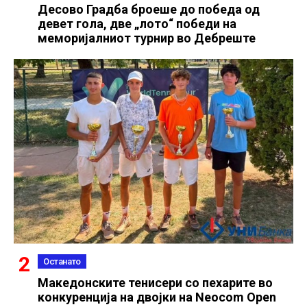
Десово Градба броеше до победа од
девет гола, две „лото“ победи на
меморијалниот турнир во Дебреште
Останато
Македонските тенисери со пехарите во
конкуренција на двојки на Neocom Open