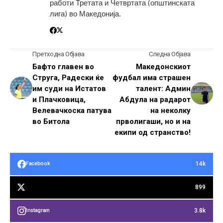
работи Третата и Четвртата (општинската
лига) во Македонија.
Претходна Објава
Следна Објава
Бафто главен во
Македонскиот
Струга, Радески ќе
фудбал има страшен
им суди на Истатов
талент: Админ
и Плачковица,
Абдула на радарот
Велевачкоска патува
на неколку
во Битола
прволигаши, но и на
екипи од странство!
14k
Facebook
899
3.8k
Instagram