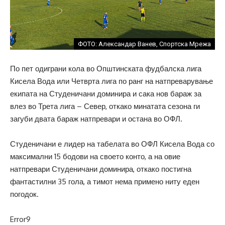
ФОТО: Александар Ванев, Спортска Мрежа
По пет одиграни кола во Општинската фудбалска лига
Кисела Вода или Четврта лига по ранг на натпреварување
екипата на Студеничани доминира и сака нов бараж за
влез во Трета лига – Север, откако минатата сезона ги
загуби двата бараж натпревари и остана во ОФЛ.
Студеничани е лидер на табелата во ОФЛ Кисела Вода со
максимални 15 бодови на своето конто, а на овие
натпревари Студеничани доминира, откако постигна
фантастилни 35 гола, а тимот нема примено ниту еден
погодок.
Error9