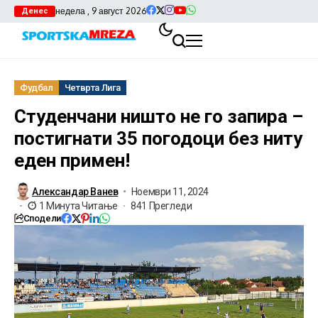
недела , 9 август 2026
Денес
Фудбал
Четврта Лига
Студенчани ништо не го запира –
постигнати 35 погодоци без ниту
еден примен!
Александар Ванев
Ноември 11, 2024
1 Минута Читање
841 Прегледи
Сподели