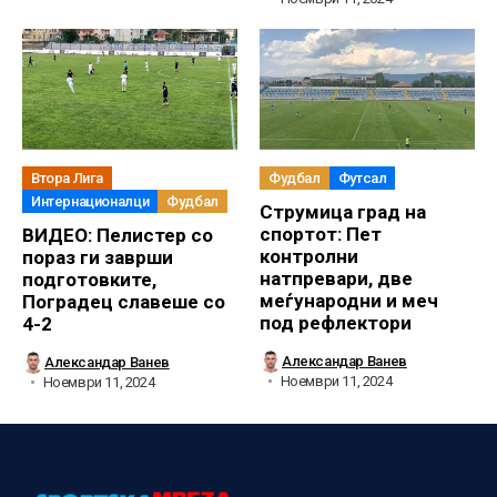
Втора Лига
Фудбал
Футсал
Интернационалци
Фудбал
Струмица град на
спортот: Пет
ВИДЕО: Пелистер со
контролни
пораз ги заврши
натпревари, две
подготовките,
меѓународни и меч
Поградец славеше со
под рефлектори
4-2
Александар Ванев
Александар Ванев
Ноември 11, 2024
Ноември 11, 2024