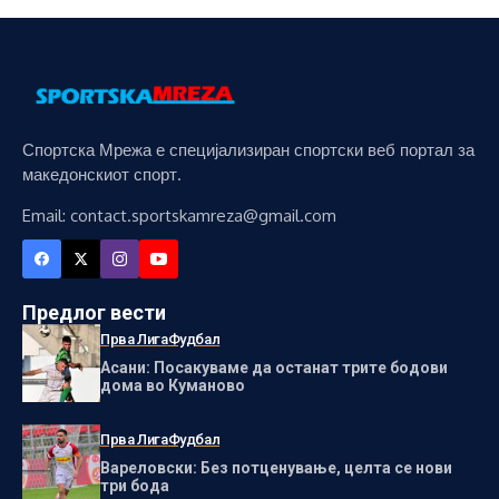
Спортска Мрежа е специјализиран спортски веб портал за
македонскиот спорт.
Email: contact.sportskamreza@gmail.com
Предлог вести
Прва Лига
Фудбал
Асани: Посакуваме да останат трите бодови
дома во Куманово
Прва Лига
Фудбал
Вареловски: Без потценување, целта се нови
три бода