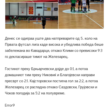
Денес се одиграа уште два натпреварите од 5. коло на
Првата футсал лига каде висока и убедлива победа беше
забележана во Кавадарци, откако Клими со превисоки 9:3
го декласираше тимот на Железарец.
Гостинот преку Брњарчевски дојде до 0:1, а потоа
домашниот тим преку Никовиќ и Благојевски направи
пресврт со 2:1. Кајсторовски постигна гол за 2:2, а потоа
Железарец се распадна откако Саздовски, Грујовски и
Чоков погодија за 5:2 на полувреме.
Error9