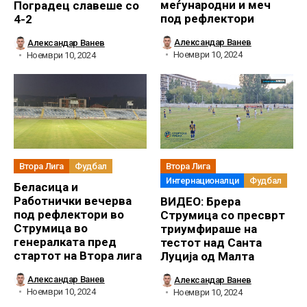
меѓународни и меч
Поградец славеше со
под рефлектори
4-2
Александар Ванев
Александар Ванев
Ноември 10, 2024
Ноември 10, 2024
Втора Лига
Фудбал
Втора Лига
Интернационалци
Фудбал
Беласица и
Работнички вечерва
ВИДЕО: Брера
под рефлектори во
Струмица со пресврт
Струмица во
триумфираше на
генералката пред
тестот над Санта
стартот на Втора лига
Луција од Малта
Александар Ванев
Александар Ванев
Ноември 10, 2024
Ноември 10, 2024