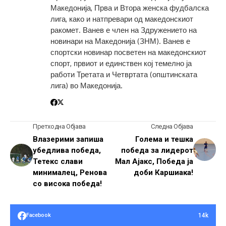
Македонија, Прва и Втора женска фудбалска
лига, како и натпревари од македонскиот
ракомет. Ванев е член на Здружението на
новинари на Македонија (ЗНМ). Ванев е
спортски новинар посветен на македонскиот
спорт, првиот и единствен кој темелно ја
работи Третата и Четвртата (општинската
лига) во Македонија.
Претходна Објава
Следна Објава
Влазерими запиша
Голема и тешка
убедлива победа,
победа за лидерот
Тетекс слави
Мал Ајакс, Победа ја
минималец, Ренова
доби Каршиака!
со висока победа!
14k
Facebook