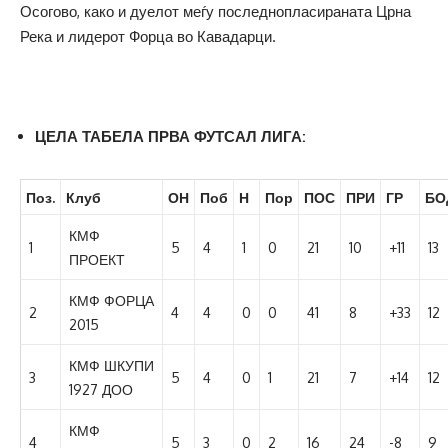
Осогово, како и дуелот меѓу последнопласираната Црна
Река и лидерот Форца во Кавадарци.
ЦЕЛА ТАБЕЛА ПРВА ФУТСАЛ ЛИГА:
Поз.
Клуб
ОН
Поб
Н
Пор
ПОС
ПРИ
ГР
БО
КМФ
1
5
4
1
0
21
10
+11
13
ПРОЕКТ
КМФ ФОРЦА
2
4
4
0
0
41
8
+33
12
2015
КМФ ШКУПИ
3
5
4
0
1
21
7
+14
12
1927 ДОО
КМФ
4
5
3
0
2
16
24
-8
9