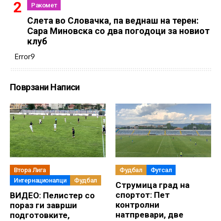
Ракомет
Слетa во Словачка, па веднаш на терен:
Сара Миновска со два погодоци за новиот
клуб
Error9
Поврзани Написи
Втора Лига
Фудбал
Футсал
Интернационалци
Фудбал
Струмица град на
спортот: Пет
ВИДЕО: Пелистер со
контролни
пораз ги заврши
натпревари, две
подготовките,