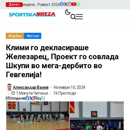
недела , 9 август 2026
Денес
Фудбал
Футсал
Клими го декласираше
Железарец, Проект го совлада
Шкупи во мега-дербито во
Гевгелија!
Александар Ванев
Ноември 10, 2024
1 Минута Читање
1k Прегледи
Сподели