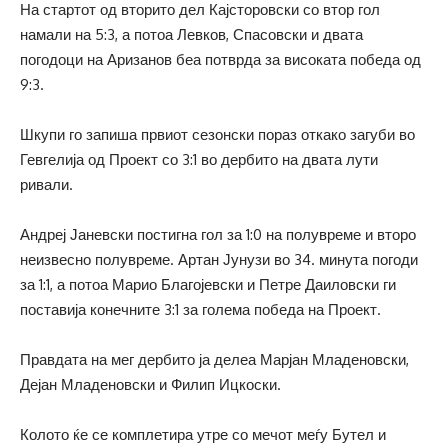
На стартот од вторито дел Кајсторовски со втор гол
намали на 5:3, а потоа Левков, Спасовски и двата
погодоци на Аризанов беа потврда за високата победа од
9:3.
Шкупи го запиша првиот сезонски пораз откако загуби во
Гевгелија од Проект со 3:1 во дербито на двата лути
ривали.
Андреј Јаневски постигна гол за 1:0 на полувреме и второ
неизвесно полувреме. Артан Јунузи во 34. минута погоди
за 1:1, а потоа Марио Благојевски и Петре Даиловски ги
поставија конечните 3:1 за голема победа на Проект.
Правдата на мег дербито ја делеа Марјан Младеновски,
Дејан Младеновски и Филип Ицкоски.
Колото ќе се комплетира утре со мечот меѓу Бутел и