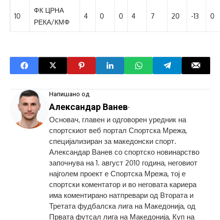
ФК ЦРНА
10
4
0
0
4
7
20
-13
0
РЕКА/КМФ
Напишано од
Александар Ванев
-
Основач, главен и одговорен уредник на
спортскиот веб портал Спортска Мрежа,
специјализиран за македонски спорт.
Александар Ванев со спортско новинарство
започнува на 1. август 2010 година, неговиот
најголем проект е Спортска Мрежа, тој е
спортски коментатор и во неговата кариера
има коментирано натпревари од Втората и
Третата фудбалска лига на Македонија, од
Првата футсал лига на Македонија, Куп на