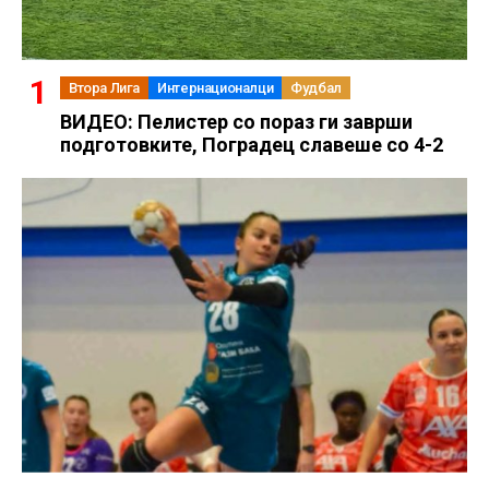
Втора Лига
Интернационалци
Фудбал
ВИДЕО: Пелистер со пораз ги заврши
подготовките, Поградец славеше со 4-2