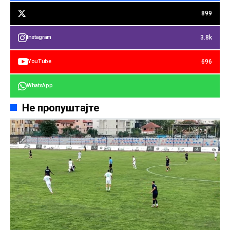
899
3.8k
Instagram
696
YouTube
WhatsApp
Не пропуштајте