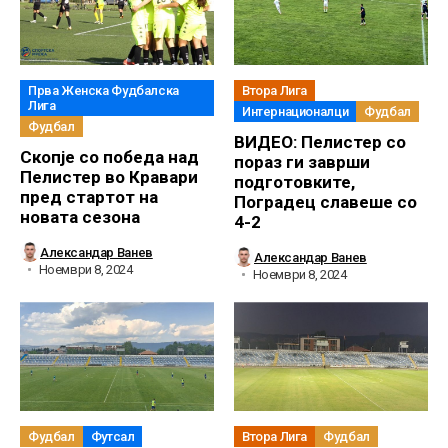
Прва Женска Фудбалска
Втора Лига
Лига
Интернационалци
Фудбал
Фудбал
ВИДЕО: Пелистер со
Скопје со победа над
пораз ги заврши
Пелистер во Кравари
подготовките,
пред стартот на
Поградец славеше со
новата сезона
4-2
Александар Ванев
Александар Ванев
Ноември 8, 2024
Ноември 8, 2024
Фудбал
Футсал
Втора Лига
Фудбал