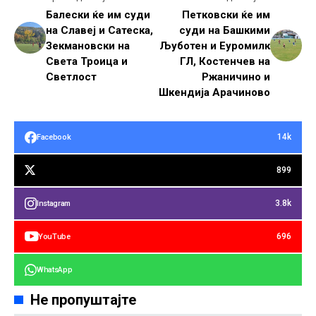
Балески ќе им суди
Петковски ќе им
на Славеј и Сатеска,
суди на Башкими
Зекмановски на
Љуботен и Еуромилк
Света Троица и
ГЛ, Костенчев на
Светлост
Ржаничино и
Шкендија Арачиново
14k
Facebook
899
3.8k
Instagram
696
YouTube
WhatsApp
Не пропуштајте