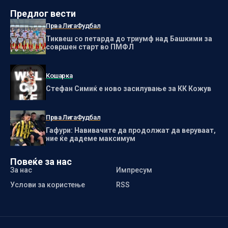
Предлог вести
Прва Лига
Фудбал
Тиквеш со петарда до триумф над Башкими за
совршен старт во ПМФЛ
Кошарка
Стефан Симиќ е ново засилување за КК Кожув
Прва Лига
Фудбал
Гафури: Навивачите да продолжат да веруваат,
ние ќе дадеме максимум
Повеќе за нас
За нас
Импресум
Услови за користење
RSS