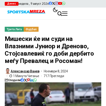
недела , 9 август 2026
Денес
Трета Лига
Фудбал
Мишески ќе им суди на
Влазними Јуниор и Дреново,
Стојсавлевиќ го доби дербито
меѓу Превалец и Росоман!
Александар Ванев
Ноември 8, 2024
1 Минута Читање
717 Прегледи
Сподели