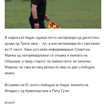
В недела ќе бидат одигра петте натпревари од десеттата
рунда од Трета лига – Југ, а кои натпревари ќе стартуваат
во 13 часот. Како што веќе инфорамираше Спортска
Мрежа од натпреварување се откажа и екипата на
Обршани, а пред стартот на првенството не започна
Марена, па така во овој регион ќе има по две слободни
екипи.
Во рамки на 10. коло слободни ќе бидат екипите на
Младост од Кривогаштани и Питу Гули.
Error9