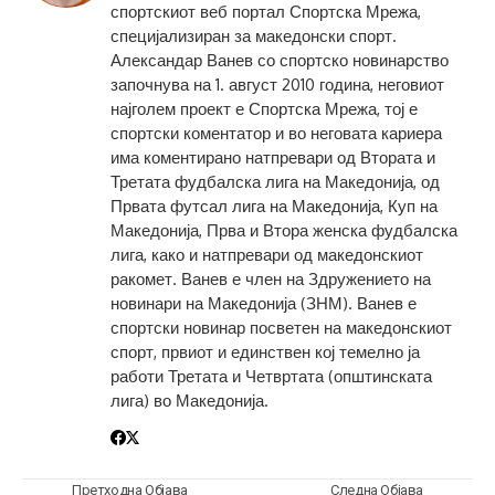
спортскиот веб портал Спортска Мрежа,
специјализиран за македонски спорт.
Александар Ванев со спортско новинарство
започнува на 1. август 2010 година, неговиот
најголем проект е Спортска Мрежа, тој е
спортски коментатор и во неговата кариера
има коментирано натпревари од Втората и
Третата фудбалска лига на Македонија, од
Првата футсал лига на Македонија, Куп на
Македонија, Прва и Втора женска фудбалска
лига, како и натпревари од македонскиот
ракомет. Ванев е член на Здружението на
новинари на Македонија (ЗНМ). Ванев е
спортски новинар посветен на македонскиот
спорт, првиот и единствен кој темелно ја
работи Третата и Четвртата (општинската
лига) во Македонија.
Претходна Објава
Следна Објава