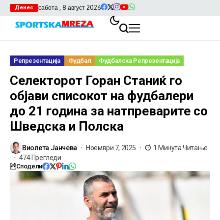
сабота , 8 август 2026
Денес
Репрезентација
Фудбал
Фудбалска Репрезентација
Селекторот Горан Станиќ го
објави списокот на фудбалери
до 21 година за натпреварите со
Шведска и Полска
Виолета Јанчева
Ноември 7, 2025
1 Минута Читање
474 Прегледи
Сподели