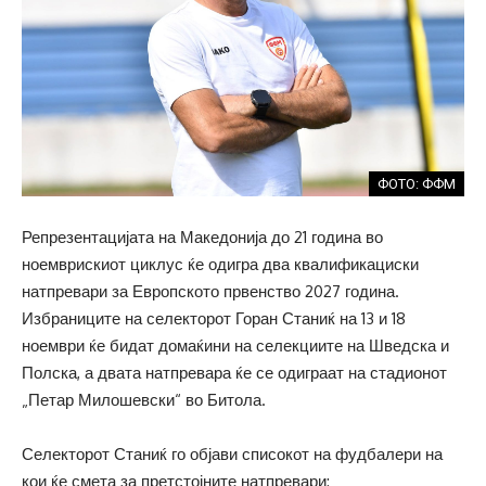
ФОТО: ФФМ
Репрезентацијата на Македонија до 21 година во
ноемврискиот циклус ќе одигра два квалификациски
натпревари за Европското првенство 2027 година.
Избраниците на селекторот Горан Станиќ на 13 и 18
ноември ќе бидат домаќини на селекциите на Шведска и
Полска, а двата натпревара ќе се одиграат на стадионот
„Петар Милошевски“ во Битола.
Селекторот Станиќ го објави списокот на фудбалери на
кои ќе смета за претстојните натпревари: