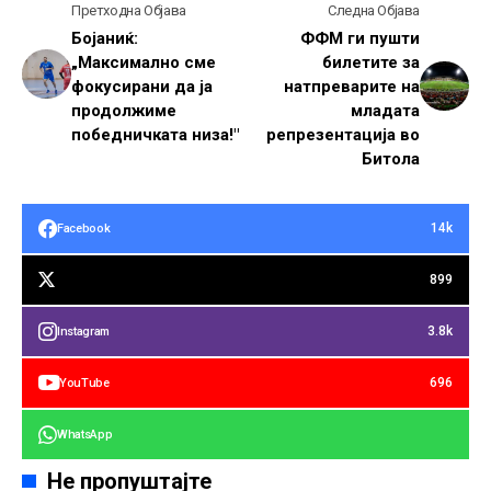
Претходна Објава
Следна Објава
Бојаниќ:
ФФМ ги пушти
„Максимално сме
билетите за
фокусирани да ја
натпреварите на
продолжиме
младата
победничката низа!"
репрезентација во
Битола
14k
Facebook
899
3.8k
Instagram
696
YouTube
WhatsApp
Не пропуштајте