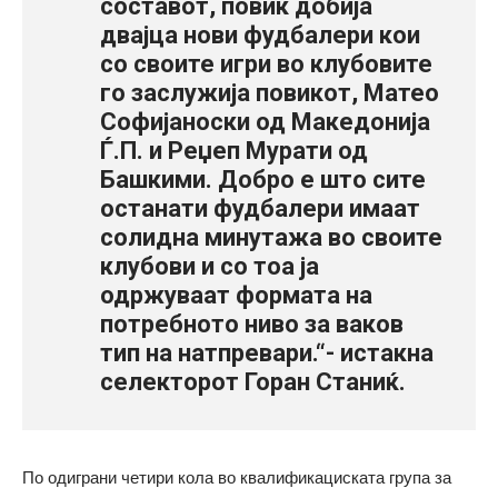
составот, повик добија
двајца нови фудбалери кои
со своите игри во клубовите
го заслужија повикот, Матео
Софијаноски од Македонија
Ѓ.П. и Реџеп Мурати од
Башкими. Добро е што сите
останати фудбалери имаат
солидна минутажа во своите
клубови и со тоа ја
одржуваат формата на
потребното ниво за ваков
тип на натпревари.“- истакна
селекторот Горан Станиќ.
По одиграни четири кола во квалификациската група за