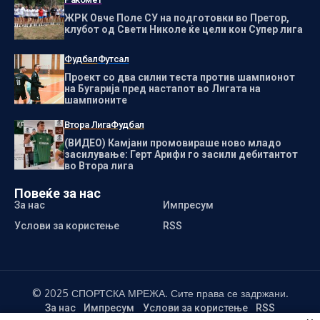
ЖРК Овче Поле СУ на подготовки во Претор,
клубот од Свети Николе ќе цели кон Супер лига
Фудбал
Футсал
Проект со два силни теста против шампионот
на Бугарија пред настапот во Лигата на
шампионите
Втора Лига
Фудбал
(ВИДЕО) Камјани промовираше ново младо
засилување: Герт Арифи го засили дебитантот
во Втора лига
Повеќе за нас
За нас
Импресум
Услови за користење
RSS
© 2025 СПОРТСКА МРЕЖА. Сите права се задржани.
За нас
Импресум
Услови за користење
RSS