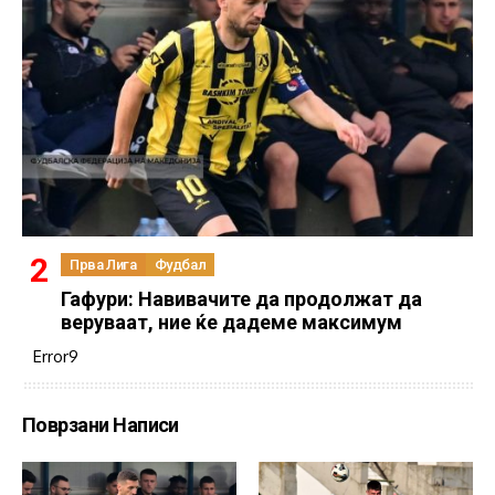
Прва Лига
Фудбал
Гафури: Навивачите да продолжат да
веруваат, ние ќе дадеме максимум
Error9
Поврзани Написи