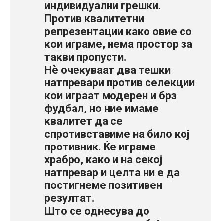
индивидуални грешки.
Против квалитетни
репрезентации како овие со
кои играме, нема простор за
такви пропусти.
Нè очекуваат два тешки
натпревари против селекции
кои играат модерен и брз
фудбал, но ние имаме
квалитет да се
спротивставиме на било кој
противник. Ќе играме
храбро, како и на секој
натпревар и целта ни е да
постигнеме позитивен
резултат.
Што се однесува до