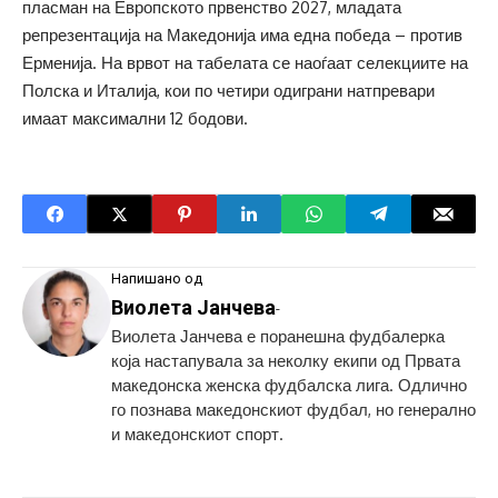
пласман на Европското првенство 2027, младата
репрезентација на Македонија има една победа – против
Ерменија. На врвот на табелата се наоѓаат селекциите на
Полска и Италија, кои по четири одиграни натпревари
имаат максимални 12 бодови.
Напишано од
Виолета Јанчева
-
Виолета Јанчева е поранешна фудбалерка
која настапувала за неколку екипи од Првата
македонска женска фудбалска лига. Одлично
го познава македонскиот фудбал, но генерално
и македонскиот спорт.