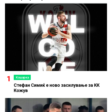
Кошарка
Стефан Симиќ е ново засилување за КК
Кожув