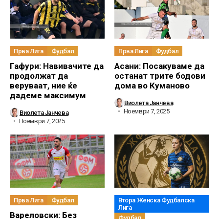
Прва Лига
Фудбал
Прва Лига
Фудбал
Гафури: Навивачите да
Асани: Посакуваме да
продолжат да
останат трите бодови
веруваат, ние ќе
дома во Куманово
дадеме максимум
Виолета Јанчева
Ноември 7, 2025
Виолета Јанчева
Ноември 7, 2025
Прва Лига
Фудбал
Втора Женска Фудбалска
Лига
Вареловски: Без
Фудбал