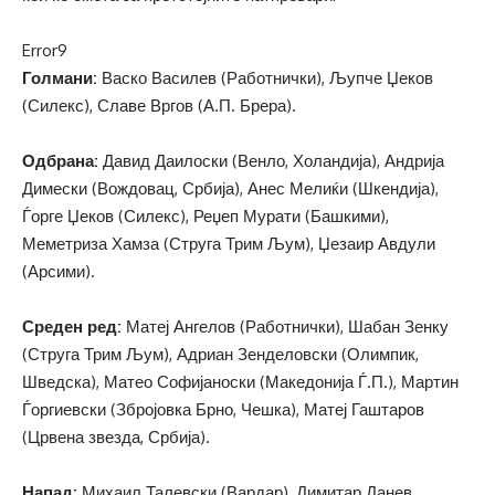
Error9
Голмани:
Васко Василев (Работнички), Љупче Џеков
(Силекс), Славе Вргов (А.П. Брера).
Одбрана:
Давид Даилоски (Венло, Холандија), Андрија
Димески (Вождовац, Србија), Анес Мелиќи (Шкендија),
Ѓорге Џеков (Силекс), Реџеп Мурати (Башкими),
Меметриза Хамза (Струга Трим Љум), Џезаир Авдули
(Арсими).
Среден ред:
Матеј Ангелов (Работнички), Шабан Зенку
(Струга Трим Љум), Адриан Зенделовски (Олимпик,
Шведска), Матео Софијаноски (Македонија Ѓ.П.), Мартин
Ѓоргиевски (Збројовка Брно, Чешка), Матеј Гаштаров
(Црвена звезда, Србија).
Напад:
Михаил Талевски (Вардар), Димитар Данев