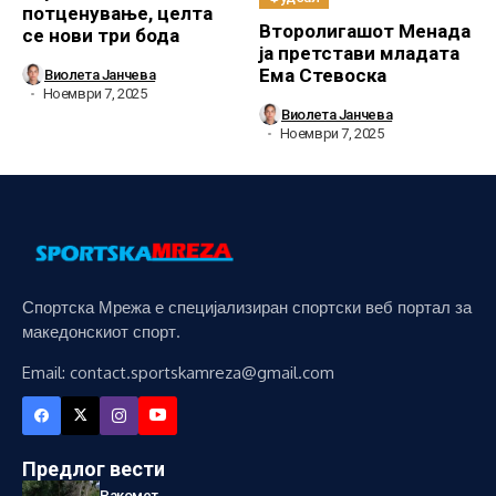
потценување, целта
Второлигашот Менада
се нови три бода
ја претстави младата
Ема Стевоска
Виолета Јанчева
Ноември 7, 2025
Виолета Јанчева
Ноември 7, 2025
Спортска Мрежа е специјализиран спортски веб портал за
македонскиот спорт.
Email: contact.sportskamreza@gmail.com
Предлог вести
Ракомет