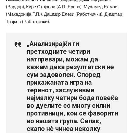
(Вардар), Кире Стојанов (А.П. Брера), Мухамед Елмас
(Македонија Ѓ.П.), Дашмир Елези (Работнички), Димитар
Трајков (Работнички).
„Анализирајќи ги
претходните четири
натпревари, можам да
кажам дека резултатски не
сум задоволен. Според
прикажаната игра на
теренот, заслуживме
најмалку четири бода повеќе
во дуелите со многу силни
противници, кои се фаворити
во нашата група. Сепак,
скапо нè чинеа неколку