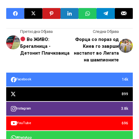
Претходна Објава
Следна Објава
Во ЖИВО:
Форца со пораз од
Брегалница -
Киев го заврши
Детонит Плачковица
настапот во Лигата
на шампионите
14k
Facebook
899
3.8k
Instagram
696
YouTube
WhatsApp