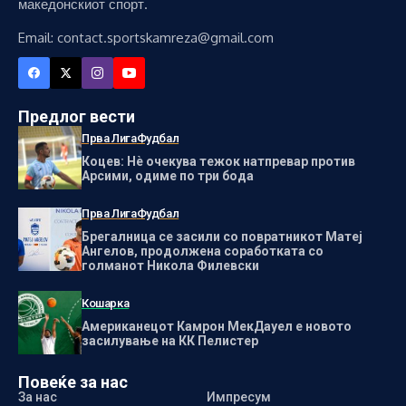
македонскиот спорт.
Email: contact.sportskamreza@gmail.com
Предлог вести
Прва Лига
Фудбал
Коцев: Нѐ очекува тежок натпревар против
Арсими, одиме по три бода
Прва Лига
Фудбал
Брегалница се засили со повратникот Матеј
Ангелов, продолжена соработката со
голманот Никола Филевски
Кошарка
Американецот Камрон МекДауел е новото
засилување на КК Пелистер
Повеќе за нас
За нас
Импресум