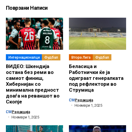
Поврзани Написи
Интернационалци
Фудбал
Втора Лига
Фудбал
ВИДЕО: Шкендија
Беласица и
остана без реми во
Работнички ќе ја
самиот финиш,
одиграат генералката
Хибернијан со
под рефлектори во
минимална предност
Струмица
доаѓа на реваншот во
Редакција
Скопје
Ноември 1, 2025
Редакција
Ноември 1, 2025