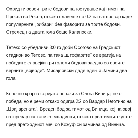
Охрид ги освои трите бодови на гостување кај тимот на
Преспа во Ресен, откако славеше со 0:2 на натпревар каде
популарните „рибари“ беа фаворити за трите бодови.
Стрелец на двата гола беше Каланоски.
Тетекс со убедливи 3:0 го доби Осогово на Градскиот
стадион во Тетово, па така „штофарите“ се вратија на
победите славејќи три големи бодови заедно со своите
верните „војводи“. Мисајловски даде еден, а Јамини два
гола.
Конечно крај на серијата порази за Слога Виница, не е
победа, но е реми откако одигра 2:2 со Вардар Неготино на
„Цвај арената“. Вреден бод за тимот од Виница, кој на овој
натпревар настапи со младинци, откако првотимците уште
пред претходниот меч со Кожуф си заминаа од Виница.