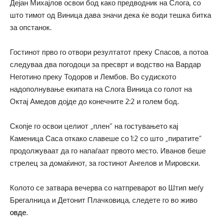
Дејан Михајлов освои бод како предводник на Слога, со
што тимот од Виница дава значи дека ќе води тешка битка
за опстанок.
Гостинот прво го отвори резултатот преку Спасов, а потоа
следуваа два погодоци за пресврт и водство на Вардар
Неготино преку Тодоров и Лембов. Во судиското
надополнување екипата на Слога Виница со голот на
Октај Амедов дојде до конечните 2:2 и голем бод.
Скопје го освои целиот „плен“ на гостувањето кај
Каменица Саса откако славеше со 1:2 со што „пиратите“
продолжуваат да го напаѓаат првото место. Иванов беше
стрелец за домаќинот, за гостинот Ангелов и Мировски.
Колото се затвара вечерва со натпреварот во Штип меѓу
Брегалница и Детонит Плачковица, следете го во живо
овде
.