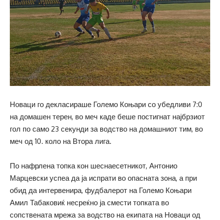
Новаци го декласираше Големо Коњари со убедливи 7:0
на домашен терен, во меч каде беше постигнат најбрзиот
гол по само 23 секунди за водство на домашниот тим, во
меч од 10. коло на Втора лига.
По нафрлена топка кон шеснаесетникот, Антонио
Марцевски успеа да ја испрати во опасната зона, а при
обид да интервенира, фудбалерот на Големо Коњари
Амил Табаковиќ несреќно ја смести топката во
сопствената мрежа за водство на екипата на Новаци од