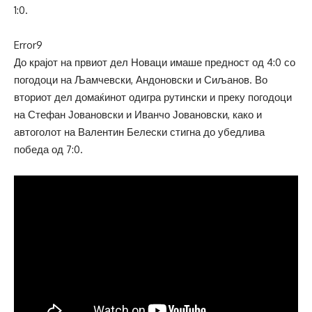
1:0.
Error9
До крајот на првиот дел Новаци имаше предност од 4:0 со
погодоци на Љамчевски, Андоновски и Сиљанов. Во
вториот дел домаќинот одигра рутински и преку погодоци
на Стефан Јовановски и Иванчо Јовановски, како и
автоголот на Валентин Белески стигна до убедлива
победа од 7:0.