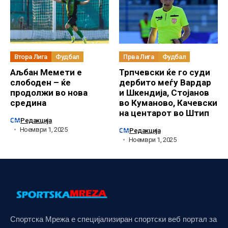
Втора Лига
Фудбал
Прва Лига
Фудбал
Аљбан Мемети е
Трпчевски ќе го суди
слободен – ќе
дербито меѓу Вардар
продолжи во нова
и Шкендија, Стојанов
средина
во Куманово, Качевски
на центарот во Штип
Редакција
Ноември 1, 2025
Редакција
Ноември 1, 2025
Спортска Мрежа е специјализиран спортски веб портал за