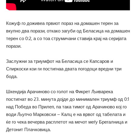
Кожуф го доживеа првиот пораз на домашен терен за
вкупно два порази, откако загуби од Беласица на домашен
терен со 0:2, а со тоа струмичани ставија крај на серијата
порази.
Заслужни за триумфот на Беласица се Капсаров и
Спиркоски кои ги постигнаа двата погодоци вредни три
бода.
Шкендија Арачиново со голот на Фикрет Љиварека
постигнат во 23. минута дојде до минимален триумф од 0:1
над Победа во Прилеп, па така тимот од Арачиново кој го
води Љупчо Марковски – Калц е на врвот од табелата и
ќе го чека вечерва расплетот на мечот меѓу Брегалница и
Детонит Плачковица.