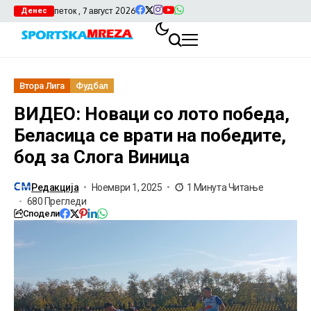
петок , 7 август 2026
Денес
Втора Лига
Фудбал
ВИДЕО: Новаци со лото победа,
Беласица се врати на победите,
бод за Слога Виница
Редакција
Ноември 1, 2025
1 Минута Читање
680 Прегледи
Сподели