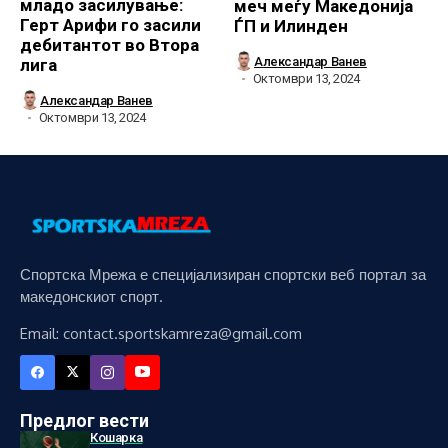
младо засилување:
меч меѓу Македонија
Герт Арифи го засили
ЃП и Илинден
дебитантот во Втора
Александар Ванев
лига
Октомври 13, 2024
Александар Ванев
Октомври 13, 2024
Спортска Мрежа е специјализиран спортски веб портал за
македонскиот спорт.
Email: contact.sportskamreza@gmail.com
Предлог вести
Кошарка