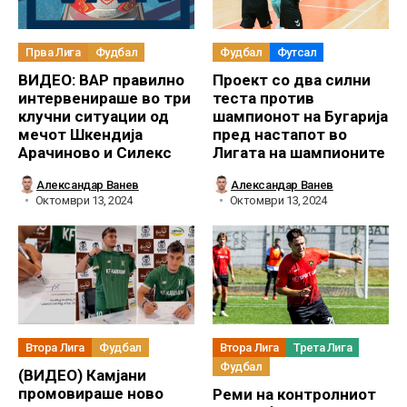
Прва Лига
Фудбал
Фудбал
Футсал
ВИДЕО: ВАР правилно
Проект со два силни
интервенираше во три
теста против
клучни ситуации од
шампионот на Бугарија
мечот Шкендија
пред настапот во
Арачиново и Силекс
Лигата на шампионите
Александар Ванев
Александар Ванев
Октомври 13, 2024
Октомври 13, 2024
Втора Лига
Фудбал
Втора Лига
Трета Лига
Фудбал
(ВИДЕО) Камјани
промовираше ново
Реми на контролниот