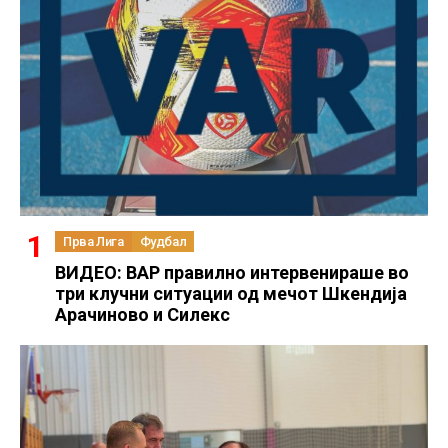
Прва Лига
Фудбал
ВИДЕО: ВАР правилно интервенираше во
три клучни ситуации од мечот Шкендија
Арачиново и Силекс