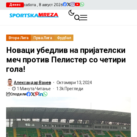
сабота , 8 август 2026
Денес
Втора Лига
Прва Лига
Фудбал
Новаци убедлив на пријателски
меч против Пелистер со четири
гола!
Александар Ванев
Октомври 13, 2024
1 Минута Читање
1.3k Прегледи
Сподели