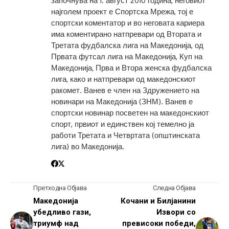
започнува на 1. август 2010 година, неговиот
најголем проект е Спортска Мрежа, тој е
спортски коментатор и во неговата кариера
има коментирано натпревари од Втората и
Третата фудбалска лига на Македонија, од
Првата футсал лига на Македонија, Куп на
Македонија, Прва и Втора женска фудбалска
лига, како и натпревари од македонскиот
ракомет. Ванев е член на Здружението на
новинари на Македонија (ЗНМ). Ванев е
спортски новинар посветен на македонскиот
спорт, првиот и единствен кој темелно ја
работи Третата и Четвртата (општинската
лига) во Македонија.
Претходна Објава
Следна Објава
Македонија
Кочани и Билјанини
убедливо гази,
Извори со
триумф над
превисоки победи,