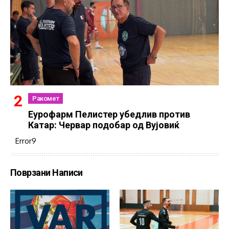
Ракомет
Еурофарм Пелистер убедлив против
Катар: Червар подобар од Вујовиќ
Error9
Поврзани Написи