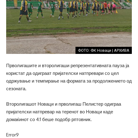
ФОТО: ФК Новаци | АРХИВА
Прволигашите и второлигаши репрезентативната пауза ја
користат да одиграат пријателски натпревари со цел
одржување и темпирање на формата за продолжението од
сезоната.
Второлигашот Новаци и прволигаш Пелистер одиграа
пријателски натпревар на теренот во Новаци каде
домаќинот со 4:1 беше подобр рптовник.
Error9