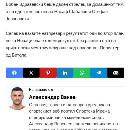
Бобан Здравевски беше двоен стрелец за домашниот тим,
а по еден гол постигнаа Насаф Шабанов и Стефан
Јовановски.
Сепак на ваквите натпревари резултатот оди во втор план,
но за Новаци ова е голем резултат без разлика што на
пријателски меч триумфираше над прволигаш Пелистер
од Битола.
Напишано од
Александар Ванев
-
Основач, главен и одговорен уредник на
спортскиот веб портал Спортска Мрежа,
специјализиран за македонски спорт.
Александар Ванев со спортско новинарство