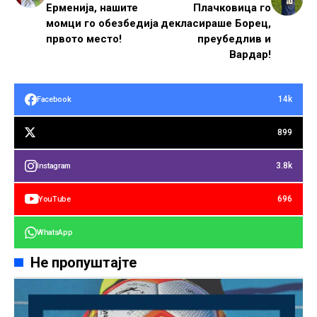
Ерменија, нашите
Плачковица го
момци го обезбедија
декласираше Борец,
првото место!
преубедлив и
Вардар!
14k
Facebook
899
3.8k
Instagram
696
YouTube
WhatsApp
Не пропуштајте