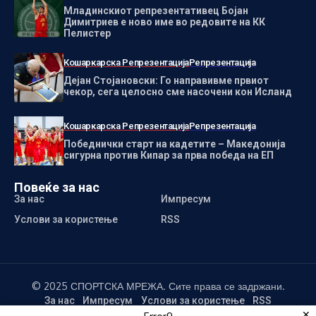
Младинскиот репрезентативец Бојан
Димитриев е ново име во редовите на КК
Пелистер
Кошаркарска Репрезентација
Репрезентација
Дејан Стојановски: Го направивме првиот
чекор, сега целосно сме насочени кон Исланд
Кошаркарска Репрезентација
Репрезентација
Победнички старт на кадетите – Македонија
сигурна против Кипар за прва победа на ЕП
Повеќе за нас
За нас
Импресум
Услови за користење
RSS
© 2025 СПОРТСКА МРЕЖА. Сите права се задржани.
За нас
Импресум
Услови за користење
RSS
✕