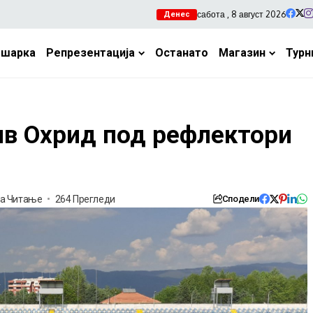
сабота , 8 август 2026
Денес
ошарка
Репрезентација
Останато
Магазин
Турн
ив Охрид под рефлектори
та Читање
264 Прегледи
Сподели