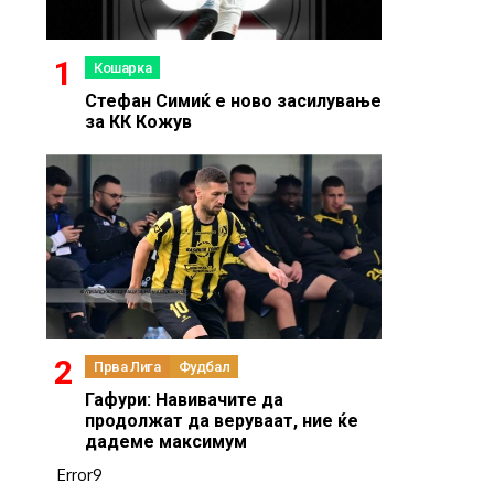
Кошарка
Стефан Симиќ е ново засилување
за КК Кожув
Прва Лига
Фудбал
Гафури: Навивачите да
продолжат да веруваат, ние ќе
дадеме максимум
Error9