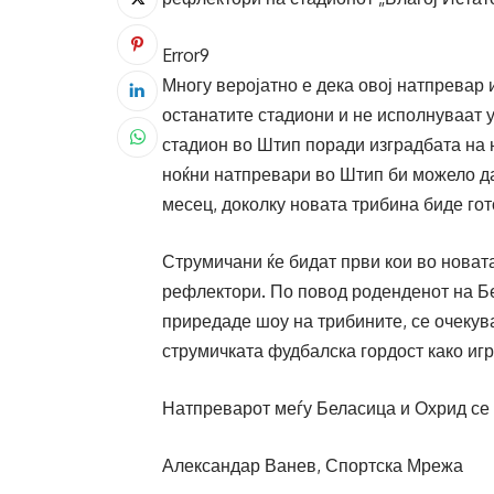
Error9
Многу веројатно е дека овој натпревар 
останатите стадиони и не исполнуваат 
стадион во Штип поради изградбата на 
ноќни натпревари во Штип би можело да
месец, доколку новата трибина биде гот
Струмичани ќе бидат први кои во новат
рефлектори. По повод роденденот на Бе
приредаде шоу на трибините, се очекув
струмичката фудбалска гордост како игр
Натпреварот меѓу Беласица и Охрид се и
Александар Ванев, Спортска Мрежа