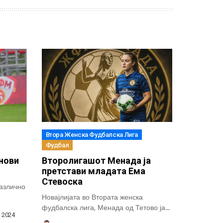
Втора Женска Фудбалска Лига
Фудбал
нови
Второлигашот Менада ја
претстави младата Ема
Стевоска
азлично
Новајлијата во Втората женска
фудбалска лига, Менада од Тетово ја
, 2024
промовираше 18-годишната...