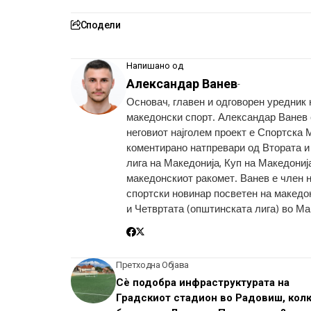
Сподели
Напишано од
Александар Ванев
-
Основач, главен и одговорен уредник
македонски спорт. Александар Ванев с
неговиот најголем проект е Спортска 
коментирано натпревари од Втората и
лига на Македонија, Куп на Македониј
македонскиот ракомет. Ванев е член 
спортски новинар посветен на македон
и Четвртата (општинската лига) во Ма
Претходна Објава
Сè подобра инфраструктурата на
Градскиот стадион во Радовиш, кол