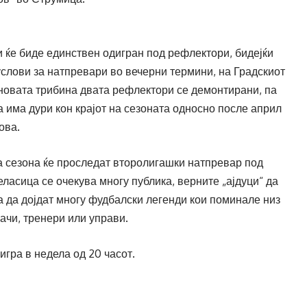
и ќе биде единствен одигран под рефлектори, бидејќи
услови за натпревари во вечерни термини, на Градскиот
новата трибина двата рефлектори се демонтирани, па
 има дури кон крајот на сезоната односно после април
ова.
а сезона ќе проследат второлигашки натпревар под
ласица се очекува многу публика, верните „ајдуци“ да
а да дојдат многу фудбалски легенди кои поминале низ
ачи, тренери или управи.
гра в недела од 20 часот.