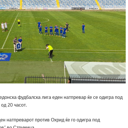
кедонска фудбалска лига еден натпревар ќе се одигра под
од 20 часот.
ден натпреварот против Охрид ќе го одигра под
ов“ во Струмица.