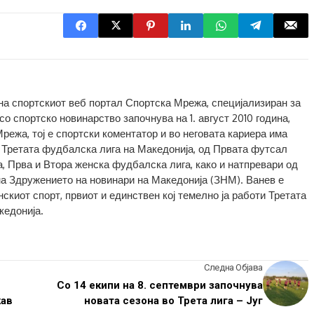
 на спортскиот веб портал Спортска Мрежа, специјализиран за
о спортско новинарство започнува на 1. август 2010 година,
Мрежа, тој е спортски коментатор и во неговата кариера има
 Третата фудбалска лига на Македонија, од Првата футсал
а, Прва и Втора женска фудбалска лига, како и натпревари од
на Здружението на новинари на Македонија (ЗНМ). Ванев е
скиот спорт, првиот и единствен кој темелно ја работи Третата
кедонија.
Следна Објава
Со 14 екипи на 8. септември започнува
кав
новата сезона во Трета лига – Југ