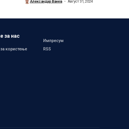
Александар Ванев
Август 31, 2024
е за нас
Импресум
 за користење
RSS