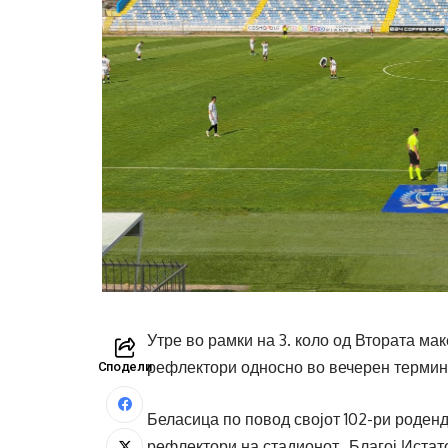
Утре во рамки на 3. коло од Втората ма
рефлектори односно во вечерен термин 
Сподели
Беласица по повод својот 102-ри роден
рефлектори на стадионот „Благој Истат