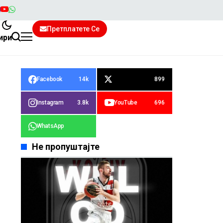
Претплатете Се
ири
Facebook
14k
899
Instagram
3.8k
YouTube
696
WhatsApp
Не пропуштајте