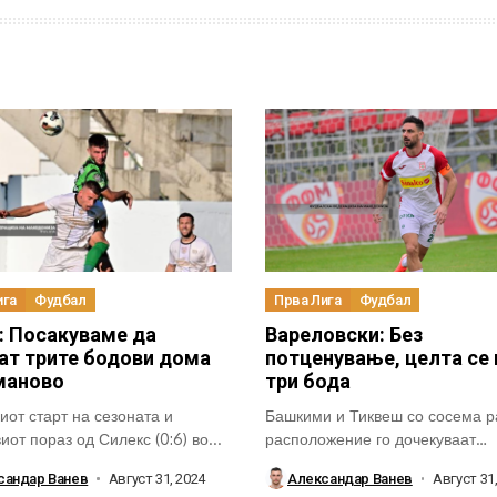
ига
Фудбал
Прва Лига
Фудбал
: Посакуваме да
Вареловски: Без
ат трите бодови дома
потценување, целта се 
маново
три бода
иот старт на сезоната и
Башкими и Тиквеш со сосема р
от пораз од Силекс (0:6) во...
расположение го дочекуваат
денешниот меѓусебен дуел...
сандар Ванев
Август 31, 2024
Александар Ванев
Август 31