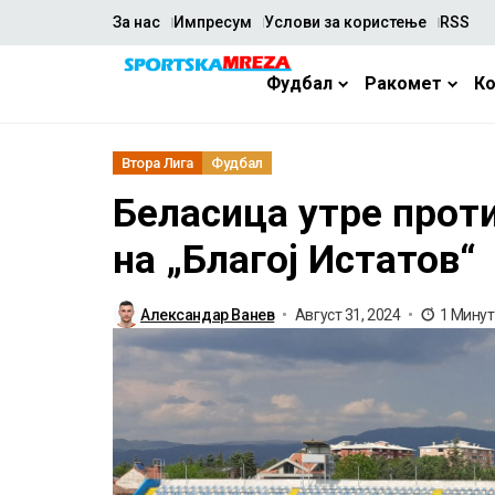
За нас
Импресум
Услови за користење
RSS
Фудбал
Ракомет
К
Втора Лига
Фудбал
Беласица утре прот
на „Благој Истатов“
Александар Ванев
Август 31, 2024
1 Мину