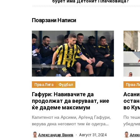
буџет има Детонит Плачковица?
Поврзани Написи
Прва Лига
Фудбал
Прва Л
Гафури: Навивачите да
Асани
продолжат да веруваат, ние
остан
ќе дадеме максимум
во Ку
Капитенот на Арсими, Арѓенд Гафури,
По тешк
верува дека неговиот тим ќе одигра
убедливи
многу...
Александар Ванев
Август 31, 2024
Алек