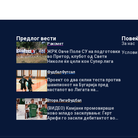
Предлог вести
Повеќ
За нас
Ракомет
ЖРК Овче Поле СУ на подготовки
Услови
во Претор, клубот од Свети
Николе ќе цели кон Супер лига
Фудбал
Футсал
Проект со два силни теста против
шампионот на Бугарија пред
настапот во Лигата на
шампионите
Втора Лига
Фудбал
(ВИДЕО) Камјани промовираше
ново младо засилување: Герт
Арифи го засили дебитантот во
Втора лига