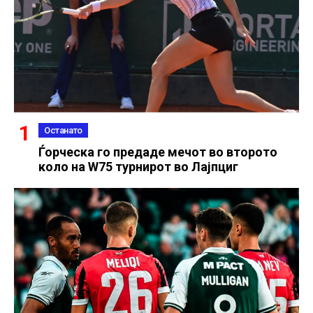
Останато
Ѓорческа го предаде мечот во второто
коло на W75 турнирот во Лајпциг