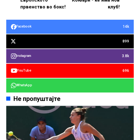
првенство во бокс!
клуб!
14k
Facebook
899
3.8k
Instagram
696
YouTube
WhatsApp
Не пропуштајте