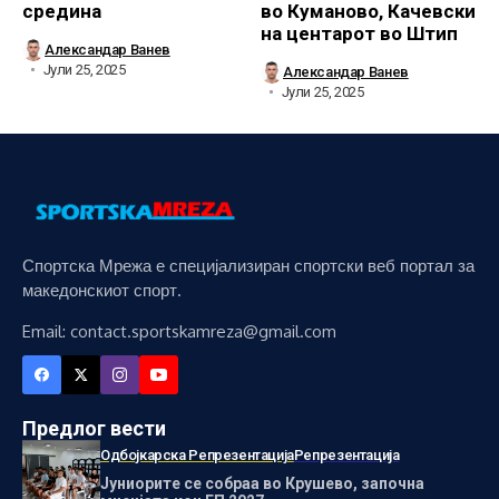
средина
во Куманово, Качевски
на центарот во Штип
Александар Ванев
Јули 25, 2025
Александар Ванев
Јули 25, 2025
Спортска Мрежа е специјализиран спортски веб портал за
македонскиот спорт.
Email: contact.sportskamreza@gmail.com
Предлог вести
Одбојкарска Репрезентација
Репрезентација
Јуниорите се собраа во Крушево, започна