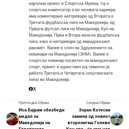
најголем проект е Спортска Мрежа, тој е
спортски коментатор и во неговата кариера
има коментирано натпревари од Втората и
Третата фудбалска лига на Македонија, од
Првата футсал лига на Македонија, Куп на
Македонија, Прва и Втора женска фудбалска
лига, како и натпревари од македонскиот
ракомет. Ванев е член на Здружението на
новинари на Македонија (ЗНМ). Ванев е
спортски новинар посветен на македонскиот
спорт, првиот и единствен кој темелно ја
работи Третата и Четвртата (општинската
лига) во Македонија.
Претходна Објава
Следна Објава
Иса Бајрам обезбеди
Зоран Котески
медал за
замина од новиот
Македонија на
второлигаш Големо
Европското
Коњари - ќе има нов