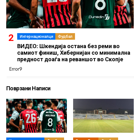
Интернационалци
Фудбал
ВИДЕО: Шкендија остана без реми во
самиот финиш, Хибернијан со минимална
предност доаѓа на реваншот во Скопје
Error9
Поврзани Написи