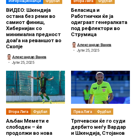
Интернационалци
Фудбал
Втора Лига
Фудбал
ВИДЕО: Шкендија
Беласица и
остана без реми во
Работнички ќе ја
самиот финиш,
одиграат генералката
Хибернијан со
под рефлектори во
минимална предност
Струмица
доаѓа на реваншот во
Александар Ванев
Скопје
Јули 25, 2025
Александар Ванев
Јули 25, 2025
Втора Лига
Фудбал
Прва Лига
Фудбал
Аљбан Мемети е
Трпчевски ќе го суди
слободен – ќе
дербито меѓу Вардар
продолжи во нова
и Шкендија, Стојанов