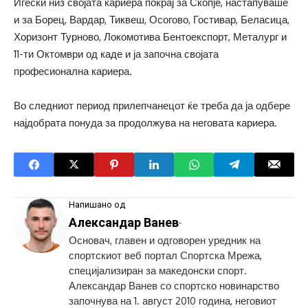
Игески низ својата кариера покрај за Скопје, настапуваше
и за Борец, Вардар, Тиквеш, Осогово, Гостивар, Беласица,
Хоризонт Турново, Локомотива Бентоекспорт, Металург и
11-ти Октомври од каде и ја започна својата
професионална кариера.
Во следниот период прилепчанецот ќе треба да ја одбере
најдобрата понуда за продолжува на неговата кариера.
Напишано од
Александар Ванев
-
Основач, главен и одговорен уредник на
спортскиот веб портал Спортска Мрежа,
специјализиран за македонски спорт.
Александар Ванев со спортско новинарство
започнува на 1. август 2010 година, неговиот