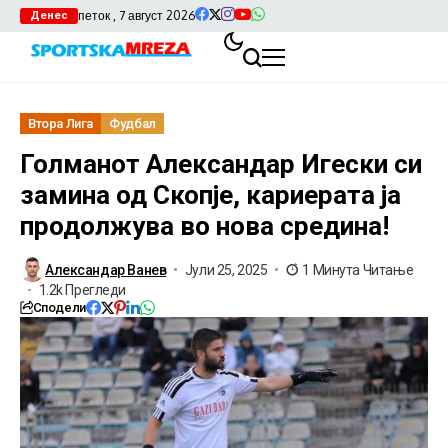
петок , 7 август 2026
Денес
Втора Лига
Фудбал
Голманот Александар Игески си
замина од Скопје, кариерата ја
продолжува во нова средина!
Александар Ванев
Јули 25, 2025
1 Минута Читање
1.2k Прегледи
Сподели