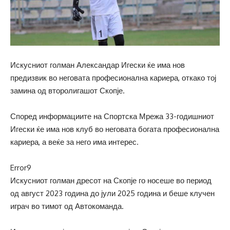
Искусниот голман Александар Игески ќе има нов
предизвик во неговата професионална кариера, откако тој
замина од второлигашот Скопје.
Според информациите на Спортска Мрежа 33-годишниот
Игески ќе има нов клуб во неговата богата професионална
кариера, а веќе за него има интерес.
Error9
Искусниот голман дресот на Скопје го носеше во период
од август 2023 година до јули 2025 година и беше клучен
играч во тимот од Автокоманда.